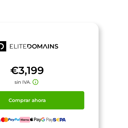
€3,199
info_outline
sin IVA.
Comprar ahora