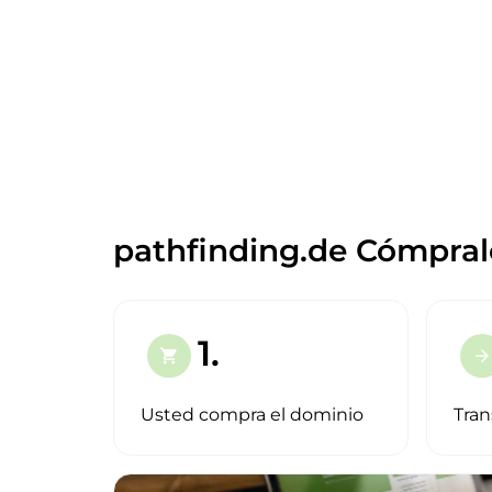
pathfinding.de Cómpral
1.
shopping_cart
arrow_forward
Usted compra el dominio
Tran