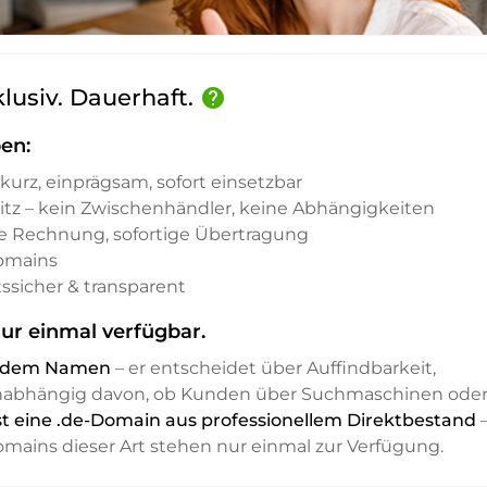
klusiv. Dauerhaft.
help
en:
kurz, einprägsam, sofort einsetzbar
sitz – kein Zwischenhändler, keine Abhängigkeiten
e Rechnung, sofortige Übertragung
Domains
ssicher & transparent
ur einmal verfügbar.
it dem Namen
– er entscheidet über Auffindbarkeit,
unabhängig davon, ob Kunden über Suchmaschinen ode
st eine .de-Domain aus professionellem Direktbestand
Domains dieser Art stehen nur einmal zur Verfügung.