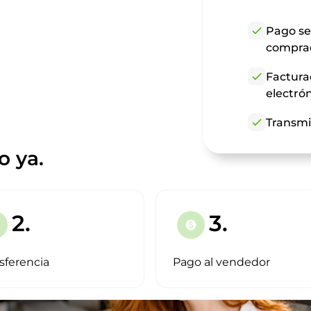
check
Pago se
compra
check
Factura
electró
check
Transmi
o ya.
2.
3.
paid
sferencia
Pago al vendedor