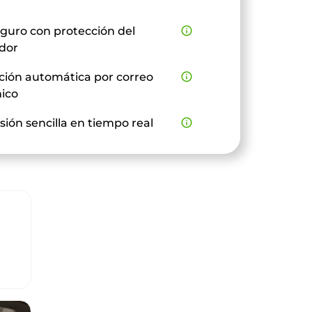
guro con protección del
info_outline
dor
ción automática por correo
info_outline
nico
sión sencilla en tiempo real
info_outline